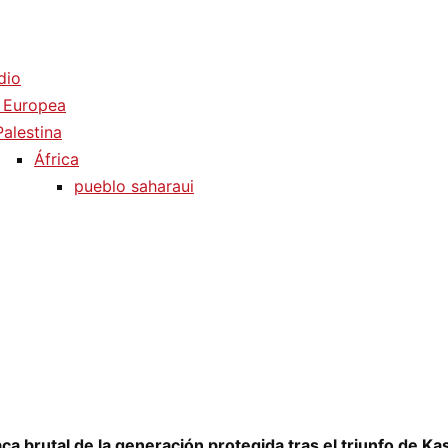
dio
 Europea
Palestina
África
pueblo saharaui
aca brutal de la generación protegida tras el triunfo de Ka