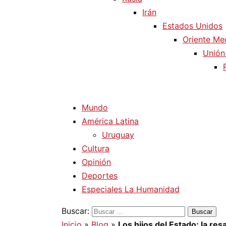
Irán
Estados Unidos
Oriente Me
Unión
Mundo
América Latina
Uruguay
Cultura
Opinión
Deportes
Especiales La Humanidad
Buscar:
Inicio
»
Blog
»
Los hijos del Estado: la res