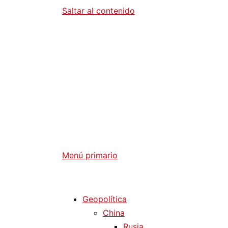
Saltar al contenido
Diario La 
Análisis Geopolítico y Actualidad Internaci
Menú primario
Diario La Humanidad
Geopolítica
China
Rusia