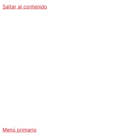
Saltar al contenido
Diario La
Humanidad
Análisis Geopolítico y Actualidad Internacional
Menú primario