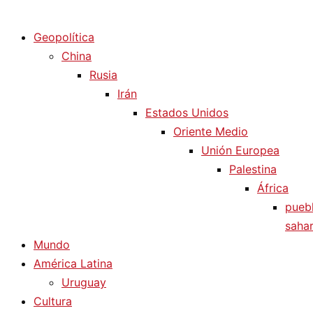
Diario La Humanidad
Geopolítica
China
Rusia
Irán
Estados Unidos
Oriente Medio
Unión Europea
Palestina
África
pueb
sahar
Mundo
América Latina
Uruguay
Cultura