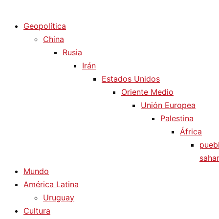
Diario La Humanidad
Geopolítica
China
Rusia
Irán
Estados Unidos
Oriente Medio
Unión Europea
Palestina
África
pueb
sahar
Mundo
América Latina
Uruguay
Cultura