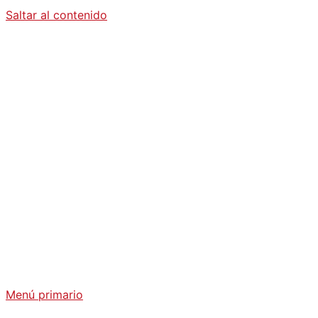
Saltar al contenido
Diario La
Humanidad
Análisis Geopolítico y Actualidad Internacional
Menú primario