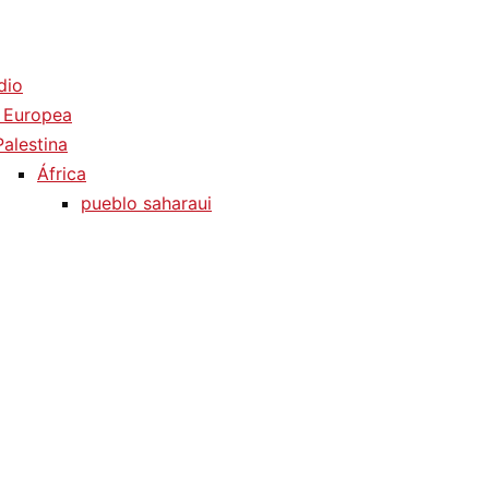
dio
 Europea
Palestina
África
pueblo saharaui