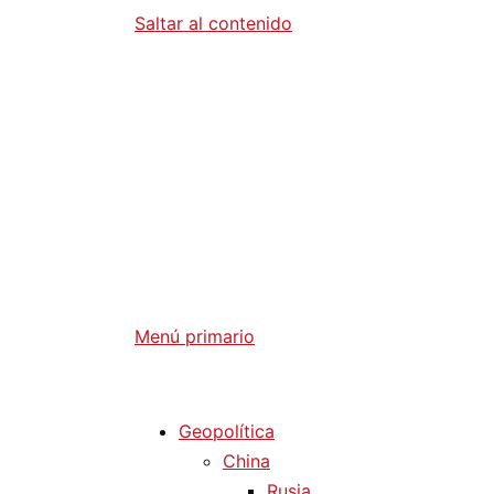
Saltar al contenido
Diario La 
Análisis Geopolítico y Actualidad Internaci
Menú primario
Diario La Humanidad
Geopolítica
China
Rusia