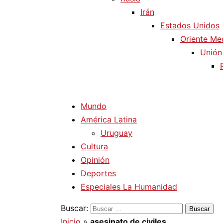
Irán
Estados Unidos
Oriente Me
Unión
Mundo
América Latina
Uruguay
Cultura
Opinión
Deportes
Especiales La Humanidad
Buscar:
Inicio
»
asesinato de civiles