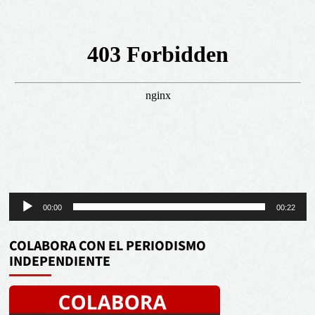
Reproductor
00:00
00:22
de
audio
COLABORA CON EL PERIODISMO
INDEPENDIENTE