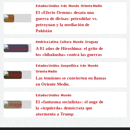
Estados Unidos
Irán
Mundo
Oriente Medio
El «Efecto Ormuz» desata una
guerra de divisas: petrodólar vs.
petroyuan y la mediación de
Pakistán
América Latina
Cultura
Mundo
Uruguay
A 81 años de Hiroshima: el grito de
los «hibakusha» contra las guerras
Estados Unidos
Geopolítica
Irán
Mundo
Oriente Medio
Las tensiones se convierten en llamas
en Oriente Medio.
Estados Unidos
Mundo
El «fantasma socialista»: el auge de
la «izquierda» demócrata que
atormenta a Trump