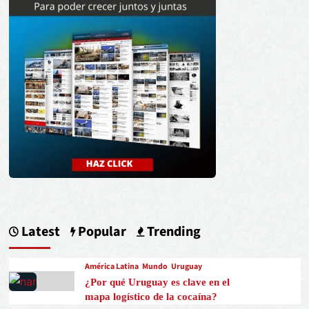
Latest
Popular
Trending
América Latina
Mundo
Uruguay
¿Por qué Uruguay es clave en el
mapa logístico de la cocaína?