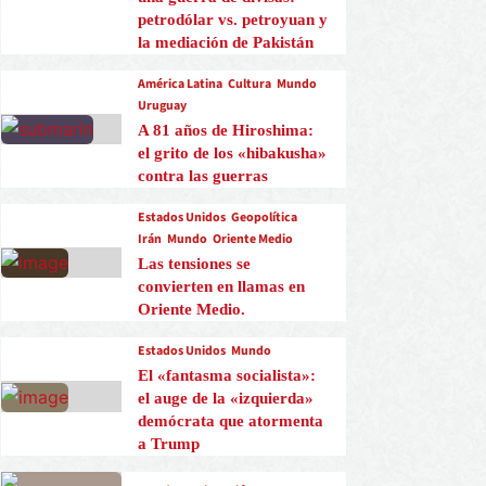
petrodólar vs. petroyuan y
la mediación de Pakistán
América Latina
Cultura
Mundo
Uruguay
A 81 años de Hiroshima:
el grito de los «hibakusha»
contra las guerras
Estados Unidos
Geopolítica
Irán
Mundo
Oriente Medio
Las tensiones se
convierten en llamas en
Oriente Medio.
Estados Unidos
Mundo
El «fantasma socialista»:
el auge de la «izquierda»
demócrata que atormenta
a Trump