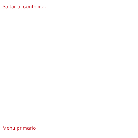
Saltar al contenido
Diario La
Humanidad
Análisis Geopolítico y Actualidad Internacional
Menú primario