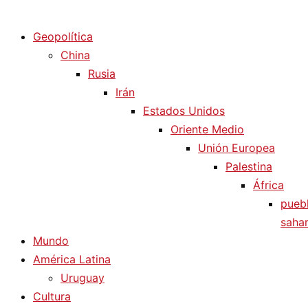
Diario La Humanidad
Geopolítica
China
Rusia
Irán
Estados Unidos
Oriente Medio
Unión Europea
Palestina
África
pueb
sahar
Mundo
América Latina
Uruguay
Cultura