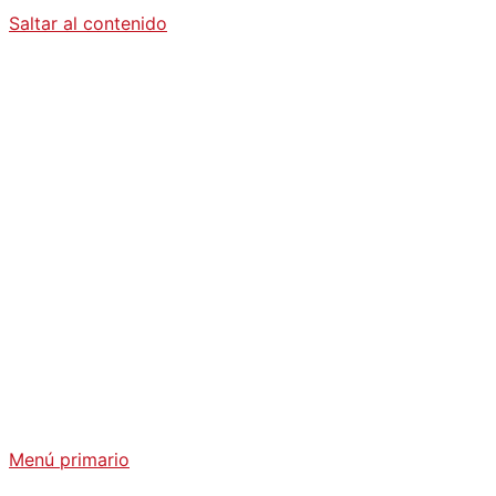
Saltar al contenido
Diario La
Humanidad
Análisis Geopolítico y Actualidad Internacional
Menú primario