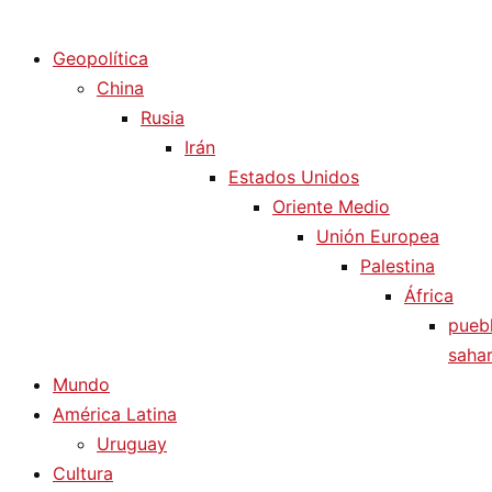
Diario La Humanidad
Geopolítica
China
Rusia
Irán
Estados Unidos
Oriente Medio
Unión Europea
Palestina
África
pueb
sahar
Mundo
América Latina
Uruguay
Cultura