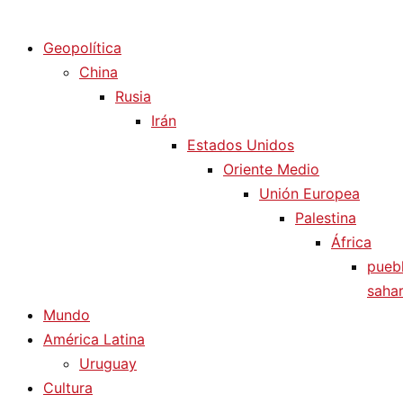
Diario La Humanidad
Geopolítica
China
Rusia
Irán
Estados Unidos
Oriente Medio
Unión Europea
Palestina
África
pueb
sahar
Mundo
América Latina
Uruguay
Cultura