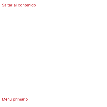
Saltar al contenido
Diario La
Humanidad
Análisis Geopolítico y Actualidad Internacional
Menú primario