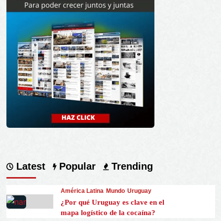
Latest
Popular
Trending
América Latina
Mundo
Uruguay
¿Por qué Uruguay es clave en el
mapa logístico de la cocaína?