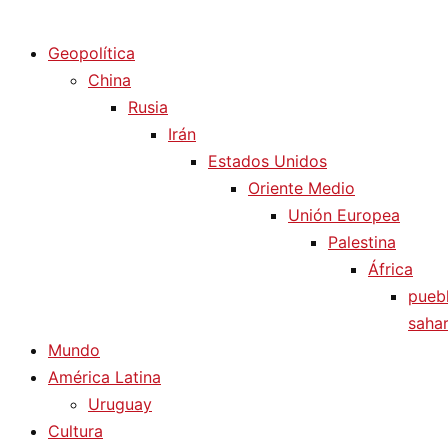
Diario La Humanidad
Geopolítica
China
Rusia
Irán
Estados Unidos
Oriente Medio
Unión Europea
Palestina
África
pueb
sahar
Mundo
América Latina
Uruguay
Cultura