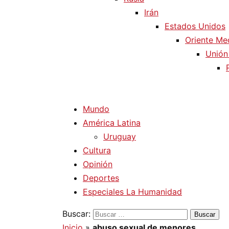
Irán
Estados Unidos
Oriente Me
Unión
Mundo
América Latina
Uruguay
Cultura
Opinión
Deportes
Especiales La Humanidad
Buscar:
Inicio
»
abuso sexual de menores