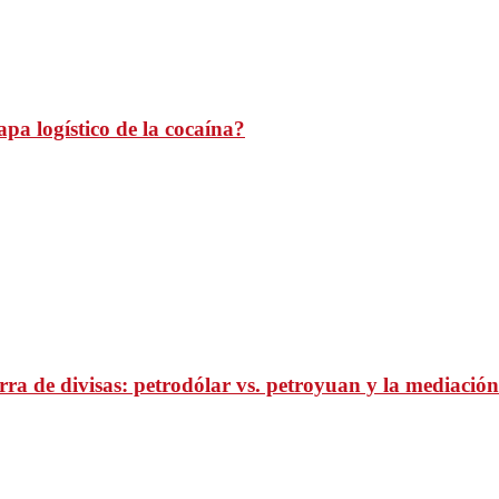
pa logístico de la cocaína?
ra de divisas: petrodólar vs. petroyuan y la mediación