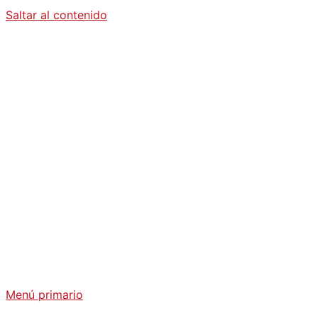
Saltar al contenido
Diario La
Humanidad
Análisis Geopolítico y Actualidad Internacional
Menú primario