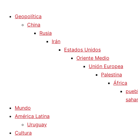
Diario La Humanidad
Geopolítica
China
Rusia
Irán
Estados Unidos
Oriente Medio
Unión Europea
Palestina
África
pueb
sahar
Mundo
América Latina
Uruguay
Cultura