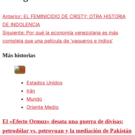
Anterior:
EL FEMINICIDIO DE CRISTY: OTRA HISTORIA
DE INDOLENCIA
Siguiente:
Por qué la economía venezolana es más
compleja que una película de ‘vaqueros e indios’
Más historias
Estados Unidos
Irán
Mundo
Oriente Medio
El «Efecto Ormuz» desata una guerra de divisas:
petrodólar vs. petroyuan y la mediación de Pakistán