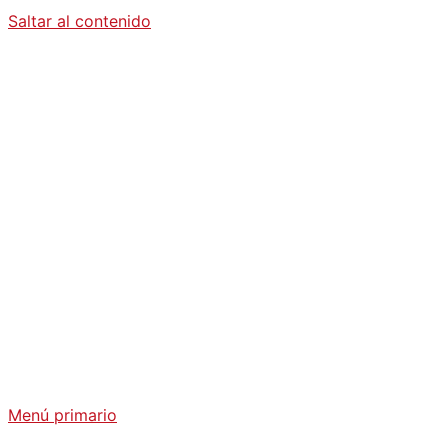
Saltar al contenido
Diario La
Humanidad
Análisis Geopolítico y Actualidad Internacional
Menú primario