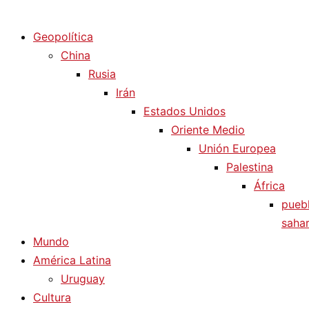
Diario La Humanidad
Geopolítica
China
Rusia
Irán
Estados Unidos
Oriente Medio
Unión Europea
Palestina
África
pueb
sahar
Mundo
América Latina
Uruguay
Cultura