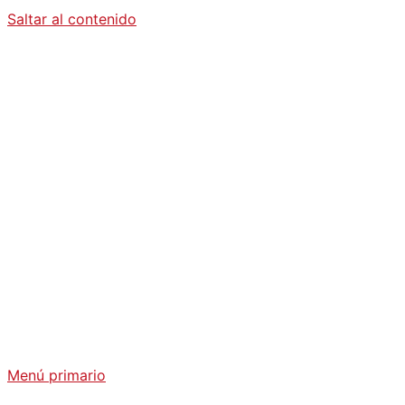
Saltar al contenido
Diario La
Humanidad
Análisis Geopolítico y Actualidad Internacional
Menú primario