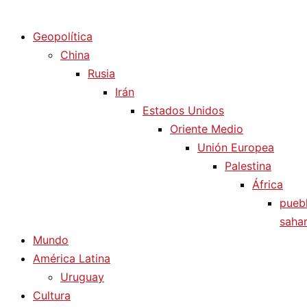
Diario La Humanidad
Geopolítica
China
Rusia
Irán
Estados Unidos
Oriente Medio
Unión Europea
Palestina
África
pueb
sahar
Mundo
América Latina
Uruguay
Cultura