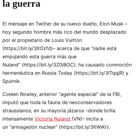
la guerra
El mensaje en Twitter de su nuevo dueño, Elon Musk –
hoy segundo hombre más rico del mundo desplazado
por el propietario de Louis Vuitton
(https://bit.ly/3ItOzfd)– acerca de que
nadie está
empujando esta guerra más que
Nuland
(https://bit.ly/3Z0iBOC), ha causado conmoción
hermenéutica en Russia Today (https://bit.ly/3ITqqjR) y
Sputnik.
Coleen Rowley, anterior
agente especial
de la FBI,
imputó que toda la fauna de neoconservadores
straussianos, en su mayoría jázaros –donde brilla
intensamente
Victoria Nuland
(VN)– incita a
un
armagedón nuclear
(https://bit.ly/3ItWiKr).