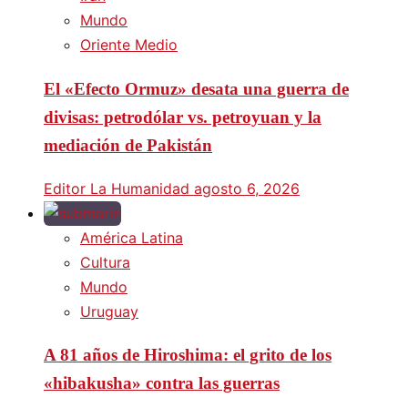
Mundo
Oriente Medio
El «Efecto Ormuz» desata una guerra de
divisas: petrodólar vs. petroyuan y la
mediación de Pakistán
Editor La Humanidad
agosto 6, 2026
América Latina
Cultura
Mundo
Uruguay
A 81 años de Hiroshima: el grito de los
«hibakusha» contra las guerras