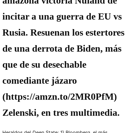
amazona victoria Nuland de
incitar a una guerra de EU vs
Rusia. Resuenan los estertores
de una derrota de Biden, más
que de su desechable
comediante jázaro
(https://amzn.to/2MR0PfM)
Zelenski, en tres multimedia.
Heraldos del
Deep
State: 1) Bloomberg, el más