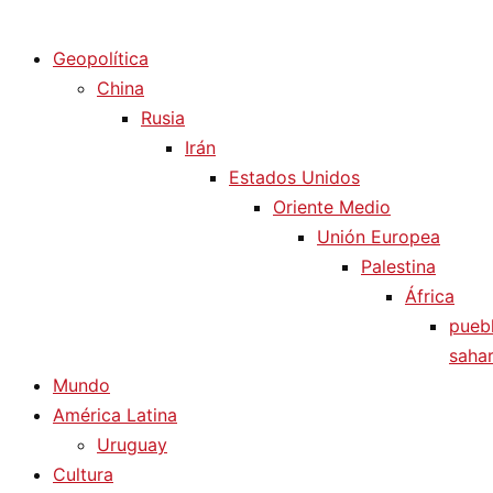
Diario La Humanidad
Geopolítica
China
Rusia
Irán
Estados Unidos
Oriente Medio
Unión Europea
Palestina
África
pueb
sahar
Mundo
América Latina
Uruguay
Cultura