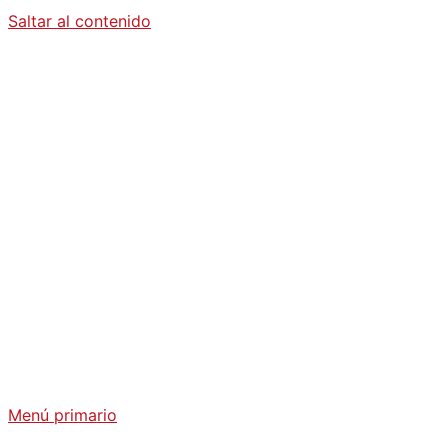
Saltar al contenido
Diario La
Humanidad
Análisis Geopolítico y Actualidad Internacional
Menú primario