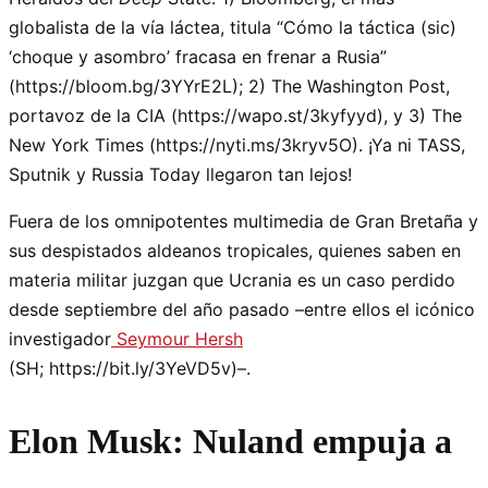
globalista de la vía láctea, titula “Cómo la táctica (sic)
‘choque y asombro’ fracasa en frenar a Rusia”
(https://bloom.bg/3YYrE2L); 2) The Washington Post,
portavoz de la CIA (https://wapo.st/3kyfyyd), y 3) The
New York Times (https://nyti.ms/3kryv5O). ¡Ya ni TASS,
Sputnik y Russia Today llegaron tan lejos!
Fuera de los omnipotentes multimedia de Gran Bretaña y
sus despistados aldeanos tropicales, quienes saben en
materia militar juzgan que Ucrania es un caso perdido
desde septiembre del año pasado –entre ellos el icónico
investigador
Seymour Hersh
(SH; https://bit.ly/3YeVD5v)–.
Elon Musk: Nuland empuja a