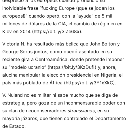
desprecio a los europeos cuando pronunció su
inolvidable frase
fucking Europe (¡que se jodan los
europeos!)
cuando operó, con la
ayuda
de 5 mil
millones de dólares de la CIA, el cambio de régimen en
Kiev en 2014 (https://bit.ly/3lZe68x).
Victoria N. ha resultado más bélica que John Bolton y
George Soros juntos, como quedó asentado en su
reciente gira a Centroamérica, donde pretende imponer
su
modelo ucranio
(https://bit.ly/3KzDufi) y, ahora,
alucina manipular la elección presidencial en Nigeria, el
país más poblado de África (https://bit.ly/3Y1xXkC).
V. Nuland no es militar ni sabe mucho que se diga de
estrategia, pero goza de un inconmensurable poder con
su clan de neoconservadores
straussianos
, en su
mayoria jázaros, que tienen controlado el Departamento
de Estado.