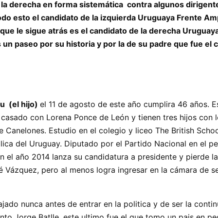
a derecha en forma sistemática contra algunos dirigentes 
do esto el candidato de la izquierda Uruguaya Frente Ampl
 que le sigue atrás es el candidato de la derecha Uruguay
 un paseo por su historia y por la de su padre que fue el
u (el hijo)
el 11 de agosto de este año cumplira 46 años. Es
á casado con Lorena Ponce de León y tienen tres hijos con l
 Canelones. Estudio en el colegio y liceo The British Scho
lica del Uruguay. Diputado por el Partido Nacional en el 
 el año 2014 lanza su candidatura a presidente y pierde l
é Vázquez, pero al menos logra ingresar en la cámara de se
jado nunca antes de entrar en la politica y de ser la conti
unto Jorge Batlle, este ultimo fue el que tomo un pais en p