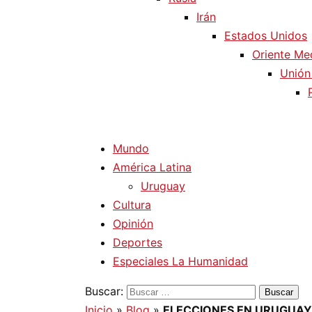
Irán
Estados Unidos
Oriente Me
Unión
Mundo
América Latina
Uruguay
Cultura
Opinión
Deportes
Especiales La Humanidad
Buscar:
Inicio
»
Blog
»
ELECCIONES EN URUGUAY 