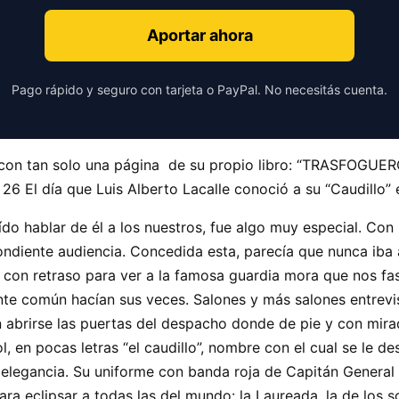
Aportar ahora
Pago rápido y seguro con tarjeta o PayPal. No necesitás cuenta.
con tan solo una página de su propio libro: “TRASFOGUER
a 26 El día que Luis Alberto Lacalle conoció a su “Caudill
ído hablar de él a los nuestros, fue algo muy especial. Co
ndiente audiencia. Concedida esta, parecía que nunca iba a 
on retraso para ver a la famosa guardia mora que nos fasc
te común hacían sus veces. Salones y más salones entrevist
 abrirse las puertas del despacho donde de pie y con mir
 en pocas letras “el caudillo”, nombre con el cual se le d
y elegancia. Su uniforme con banda roja de Capitán General 
ra eclipsar a todas las del mundo: la Laureada, la de los so