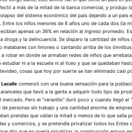
fectó a más de la mitad de la banca comercial, y produjo 
colapso del sistema económico del país dejando a un pais e
. Entre los niños menores de 6 años uno de cada dos (la m
ecibian apenas un 36% en relación al ingreso promedio. Est
a droga y la delincuencia. Se disparo la cantidad de niños
ndo malabares con limones o cantando arriba de los ómnibus
 a robar en donde se armaban redes de niños que arrebata
 estudiar ni a la escuela ni al liceo y que se quedaban ha
evideo, cosas que hoy por suerte se han eliminado casi po
 Lacalle
comenzó con una buena sensación para la població
aranceles que llevó a la gente a adquirir todo tipo de pro
l mercado. Pero el “veranillo” duró poco y cuando llegó el 
al de personas sin trabajo y una cantidad enorme de empres
gaban prendas que valían la mitad o menos de lo que salía p
das y comercios, y se pretendía privatizar todos los Entes 
que dijo que no quería privatizar, la construcción estuvo e