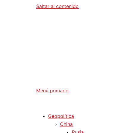
Saltar al contenido
Diario La 
Análisis Geopolítico y Actualidad Internaci
Menú primario
Diario La Humanidad
Geopolítica
China
Rusia