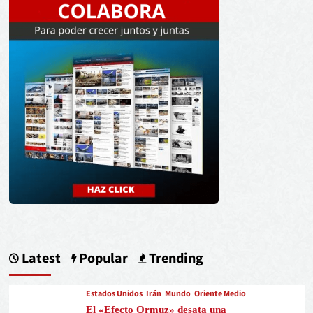
Latest
Popular
Trending
Estados Unidos
Irán
Mundo
Oriente Medio
El «Efecto Ormuz» desata una