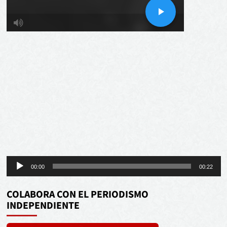
Reproductor
00:00
00:22
de
audio
COLABORA CON EL PERIODISMO
INDEPENDIENTE