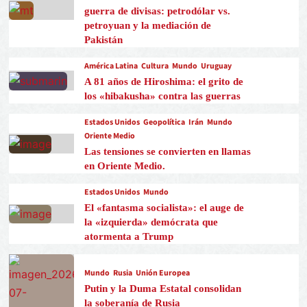
guerra de divisas: petrodólar vs.
petroyuan y la mediación de
Pakistán
América Latina
Cultura
Mundo
Uruguay
A 81 años de Hiroshima: el grito de
los «hibakusha» contra las guerras
Estados Unidos
Geopolítica
Irán
Mundo
Oriente Medio
Las tensiones se convierten en llamas
en Oriente Medio.
Estados Unidos
Mundo
El «fantasma socialista»: el auge de
la «izquierda» demócrata que
atormenta a Trump
Mundo
Rusia
Unión Europea
Putin y la Duma Estatal consolidan
la soberanía de Rusia