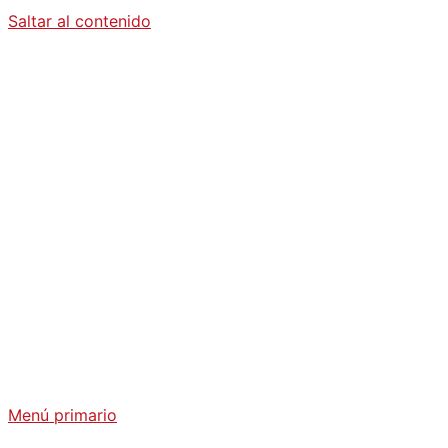
Saltar al contenido
Diario La
Humanidad
Análisis Geopolítico y Actualidad Internacional
Menú primario