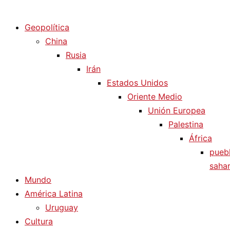
Diario La Humanidad
Geopolítica
China
Rusia
Irán
Estados Unidos
Oriente Medio
Unión Europea
Palestina
África
pueb
sahar
Mundo
América Latina
Uruguay
Cultura