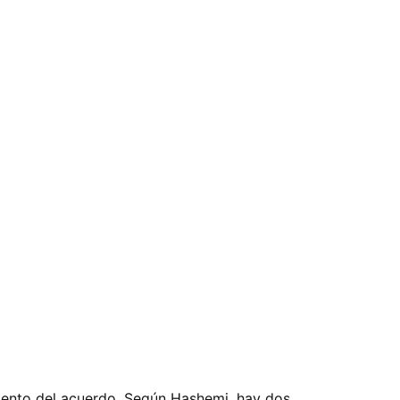
miento del acuerdo. Según Hashemi, hay dos