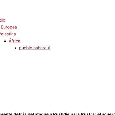
dio
 Europea
Palestina
África
pueblo saharaui
ente detrás del ataque a Rushdie para frustrar el acuerd