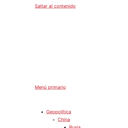
Saltar al contenido
Diario La 
Análisis Geopolítico y Actualidad Internaci
Menú primario
Diario La Humanidad
Geopolítica
China
Rusia