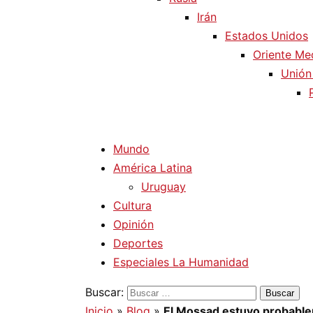
Irán
Estados Unidos
Oriente Me
Unión
Mundo
América Latina
Uruguay
Cultura
Opinión
Deportes
Especiales La Humanidad
Buscar:
Inicio
»
Blog
»
El Mossad estuvo probablem