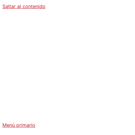
Saltar al contenido
Diario La
Humanidad
Análisis Geopolítico y Actualidad Internacional
Menú primario