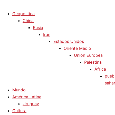
Diario La Humanidad
Geopolítica
China
Rusia
Irán
Estados Unidos
Oriente Medio
Unión Europea
Palestina
África
pueb
sahar
Mundo
América Latina
Uruguay
Cultura