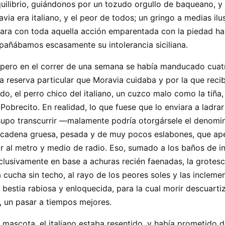
uilibrio, guiándonos por un tozudo orgullo de baqueano, y
 era italiano, y el peor de todos; un gringo a medias ilust
 para con toda aquella acción emparentada con la piedad h
pañábamos escasamente su intolerancia siciliana.
pero en el correr de una semana se había manducado cuatr
la reserva particular que Moravia cuidaba y por la que rec
do, el perro chico del italiano, un cuzco malo como la tiñ
obrecito. En realidad, lo que fuese que lo enviara a ladrar
upo transcurrir —malamente podría otorgársele el denomina
 cadena gruesa, pesada y de muy pocos eslabones, que apen
or al metro y medio de radio. Eso, sumado a los baños de i
xclusivamente en base a achuras recién faenadas, la grotes
cucha sin techo, al rayo de los peores soles y las incleme
bestia rabiosa y enloquecida, para la cual morir descuarti
s, un pasar a tiempos mejores.
 mascota, el italiano estaba resentido, y había prometido d