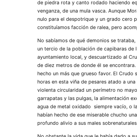
de piedra rota y canto rodado haciendo eq
venganza, de una mula vasca. Aunque Moravia
nulo para el despotrique y un grado cero
constituíamos facción de ralea, pero acom
No sabíamos de qué demonios se trataba, 
un tercio de la población de capibaras de 
ayuntamiento local, y descuartizado al Cru
de diez metros de donde él se encontrara. P
hecho un más que grueso favor. El Crudo s
horas en esta viña de pesares atado a una
violenta circularidad un perímetro no may
garrapatas y las pulgas, la alimentación e
agua de metal oxidado siempre vacío, o la 
habían hecho de ese miserable chucho una 
profundo alivio a sus males sobrenaturale
No obstante la vida que le había dado a su