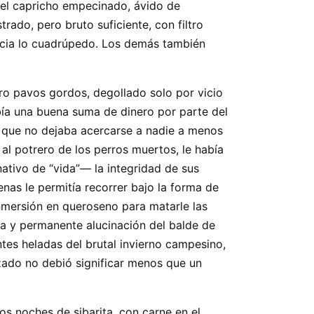
 el capricho empecinado, ávido de
rado, pero bruto suficiente, con filtro
acia lo cuadrúpedo. Los demás también
o pavos gordos, degollado solo por vicio
ibía una buena suma de dinero por parte del
a, que no dejaba acercarse a nadie a menos
 al potrero de los perros muertos, le había
tivo de “vida”— la integridad de sus
as le permitía recorrer bajo la forma de
nmersión en queroseno para matarle las
ca y permanente alucinación del balde de
ntes heladas del brutal invierno campesino,
zado no debió significar menos que un
os noches de sibarita, con carne en el