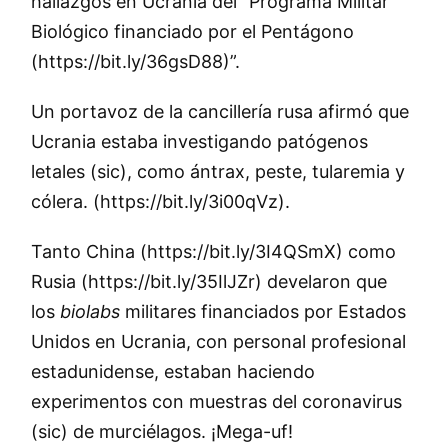
hallazgos en Ucrania del “Programa Militar
Biológico financiado por el Pentágono
(https://bit.ly/36gsD88)”.
Un portavoz de la cancillería rusa afirmó que
Ucrania estaba investigando patógenos
letales (sic), como ántrax, peste, tularemia y
cólera. (https://bit.ly/3i00qVz).
Tanto China (https://bit.ly/3I4QSmX) como
Rusia (https://bit.ly/35IlJZr) develaron que
los
biolabs
militares financiados por Estados
Unidos en Ucrania, con personal profesional
estadunidense, estaban haciendo
experimentos con muestras del coronavirus
(sic) de murciélagos. ¡Mega-uf!