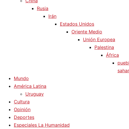
China
Rusia
Irán
Estados Unidos
Oriente Medio
Unión Europea
Palestina
África
pueb
sahar
Mundo
América Latina
Uruguay
Cultura
Opinión
Deportes
Especiales La Humanidad