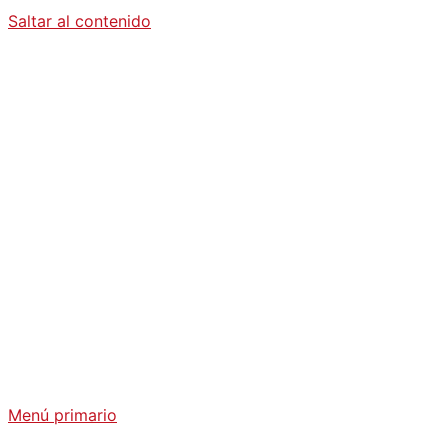
Saltar al contenido
Diario La
Humanidad
Análisis Geopolítico y Actualidad Internacional
Menú primario