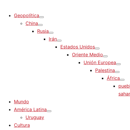
Diario La Humanidad
Geopolítica
China
Rusia
Irán
Estados Unidos
Oriente Medio
Unión Europea
Palestina
África
pueb
sahar
Mundo
América Latina
Uruguay
Cultura