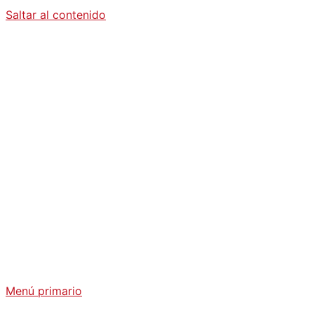
Saltar al contenido
Diario La
Humanidad
Análisis Geopolítico y Actualidad Internacional
Menú primario