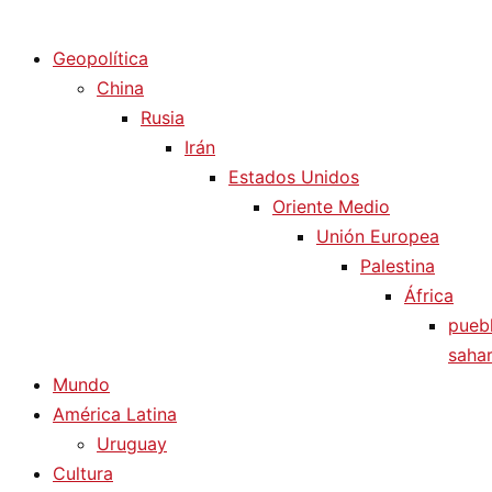
Diario La Humanidad
Geopolítica
China
Rusia
Irán
Estados Unidos
Oriente Medio
Unión Europea
Palestina
África
pueb
sahar
Mundo
América Latina
Uruguay
Cultura