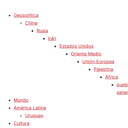
Diario La Humanidad
Geopolítica
China
Rusia
Irán
Estados Unidos
Oriente Medio
Unión Europea
Palestina
África
pueb
sahar
Mundo
América Latina
Uruguay
Cultura