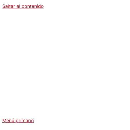
Saltar al contenido
Diario La
Humanidad
Análisis Geopolítico y Actualidad Internacional
Menú primario