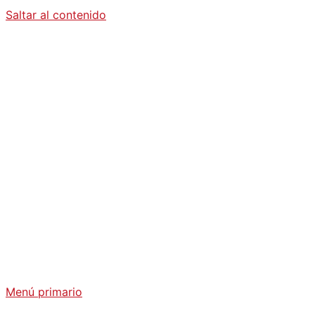
Saltar al contenido
Diario La
Humanidad
Análisis Geopolítico y Actualidad Internacional
Menú primario