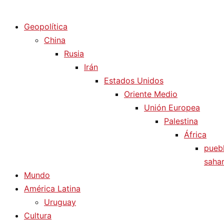
Diario La Humanidad
Geopolítica
China
Rusia
Irán
Estados Unidos
Oriente Medio
Unión Europea
Palestina
África
pueb
sahar
Mundo
América Latina
Uruguay
Cultura