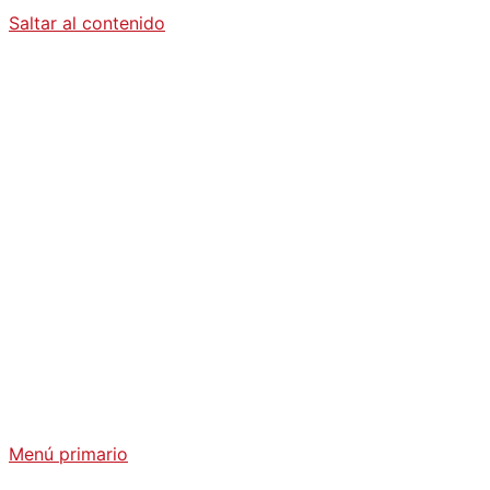
Saltar al contenido
Diario La
Humanidad
Análisis Geopolítico y Actualidad Internacional
Menú primario