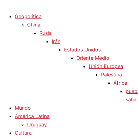
Diario La Humanidad
Geopolítica
China
Rusia
Irán
Estados Unidos
Oriente Medio
Unión Europea
Palestina
África
pueb
sahar
Mundo
América Latina
Uruguay
Cultura