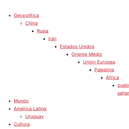
Diario La Humanidad
Geopolítica
China
Rusia
Irán
Estados Unidos
Oriente Medio
Unión Europea
Palestina
África
pueb
sahar
Mundo
América Latina
Uruguay
Cultura