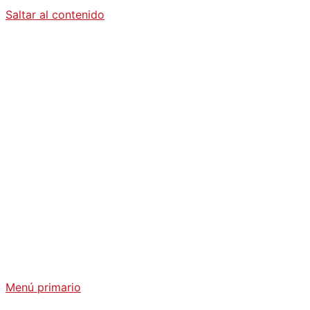
Saltar al contenido
Diario La
Humanidad
Análisis Geopolítico y Actualidad Internacional
Menú primario