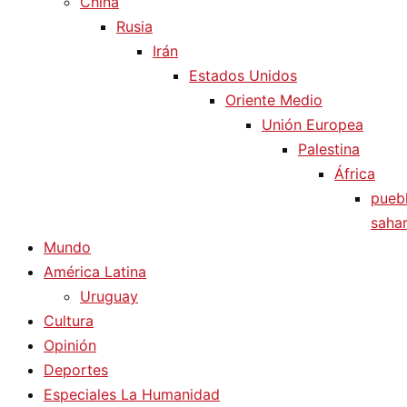
China
Rusia
Irán
Estados Unidos
Oriente Medio
Unión Europea
Palestina
África
pueb
sahar
Mundo
América Latina
Uruguay
Cultura
Opinión
Deportes
Especiales La Humanidad