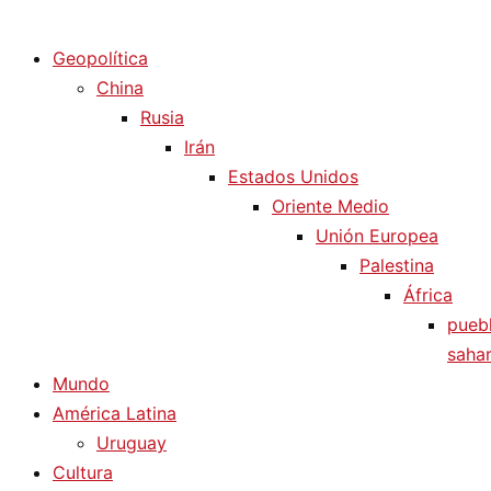
Diario La Humanidad
Geopolítica
China
Rusia
Irán
Estados Unidos
Oriente Medio
Unión Europea
Palestina
África
pueb
sahar
Mundo
América Latina
Uruguay
Cultura