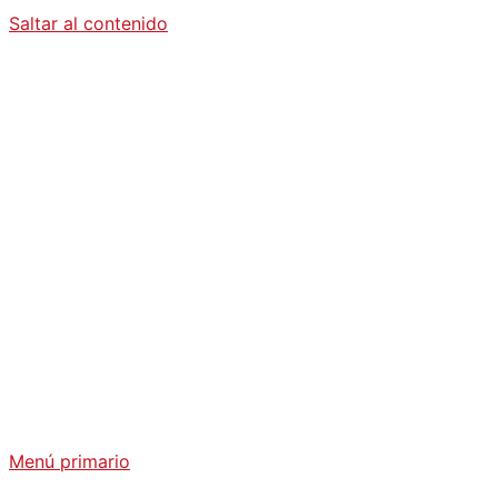
Saltar al contenido
Diario La
Humanidad
Análisis Geopolítico y Actualidad Internacional
Menú primario