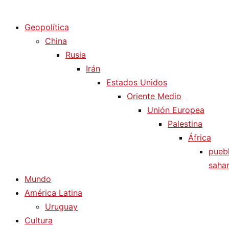
Diario La Humanidad
Geopolítica
China
Rusia
Irán
Estados Unidos
Oriente Medio
Unión Europea
Palestina
África
pueb
sahar
Mundo
América Latina
Uruguay
Cultura