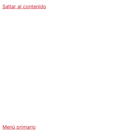
Saltar al contenido
Diario La
Humanidad
Análisis Geopolítico y Actualidad Internacional
Menú primario