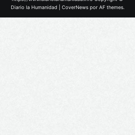
Diario la Humanidad
|
CoverNews
por AF themes.