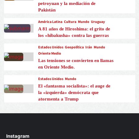
petroyuan y la mediación de
Pakistán
América Latina
Cultura
Mundo
Uruguay
A 81 años de Hiroshima: el grito de
los «hibakusha» contra las guerras
Estados Unidos
Geopolítica
Irán
Mundo
Oriente Medio
Las tensiones se convierten en llamas
en Oriente Medio.
Estados Unidos
Mundo
El «fantasma socialista»: el auge de
la «izquierda» demócrata que
atormenta a Trump
Instagram