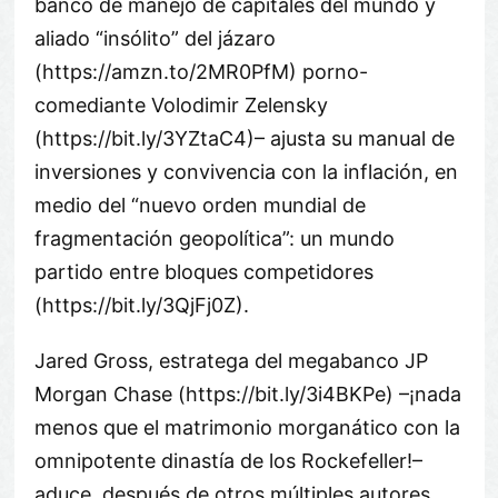
banco de manejo de capitales del mundo y
aliado
insólito
del jázaro
(https://amzn.to/2MR0PfM) porno-
comediante Volodimir Zelensky
(https://bit.ly/3YZtaC4)– ajusta su manual de
inversiones y convivencia con la inflación, en
medio del
nuevo orden mundial de
fragmentación geopolítica
: un mundo
partido entre bloques competidores
(https://bit.ly/3QjFj0Z).
Jared Gross, estratega del megabanco JP
Morgan Chase (https://bit.ly/3i4BKPe) –¡nada
menos que el matrimonio morganático con la
omnipotente dinastía de los Rockefeller!–
aduce, después de otros múltiples autores,