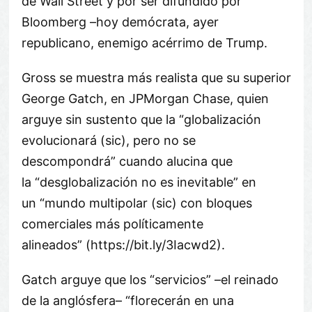
de Wall Street y por ser difundido por
Bloomberg –hoy demócrata, ayer
republicano, enemigo acérrimo de Trump.
Gross se muestra más realista que su superior
George Gatch, en JPMorgan Chase, quien
arguye sin sustento que la
globalización
evolucionará (sic), pero no se
descompondrá
cuando alucina que
la
desglobalización no es inevitable
en
un
mundo multipolar (sic) con bloques
comerciales más políticamente
alineados
(https://bit.ly/3Iacwd2).
Gatch arguye que los
servicios
–el reinado
de la anglósfera–
florecerán en una