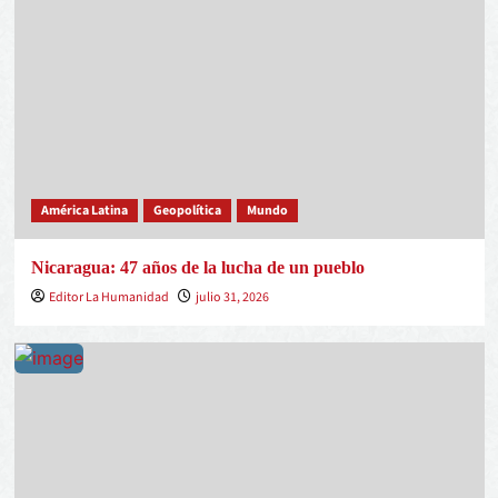
América Latina
Geopolítica
Mundo
Nicaragua: 47 años de la lucha de un pueblo
Editor La Humanidad
julio 31, 2026