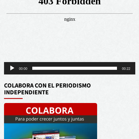
Reproductor
00:00
00:22
de
audio
COLABORA CON EL PERIODISMO
INDEPENDIENTE