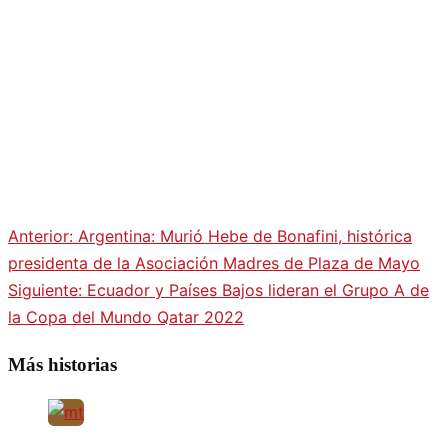
Anterior:
Argentina: Murió Hebe de Bonafini, histórica
Navegación
presidenta de la Asociación Madres de Plaza de Mayo
Siguiente:
Ecuador y Países Bajos lideran el Grupo A de
de
la Copa del Mundo Qatar 2022
entradas
Más historias