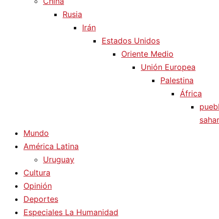
China
Rusia
Irán
Estados Unidos
Oriente Medio
Unión Europea
Palestina
África
pueb
sahar
Mundo
América Latina
Uruguay
Cultura
Opinión
Deportes
Especiales La Humanidad