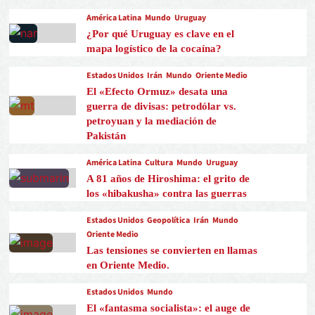
América Latina
Mundo
Uruguay
¿Por qué Uruguay es clave en el
mapa logístico de la cocaína?
Estados Unidos
Irán
Mundo
Oriente Medio
El «Efecto Ormuz» desata una
guerra de divisas: petrodólar vs.
petroyuan y la mediación de
Pakistán
América Latina
Cultura
Mundo
Uruguay
A 81 años de Hiroshima: el grito de
los «hibakusha» contra las guerras
Estados Unidos
Geopolítica
Irán
Mundo
Oriente Medio
Las tensiones se convierten en llamas
en Oriente Medio.
Estados Unidos
Mundo
El «fantasma socialista»: el auge de