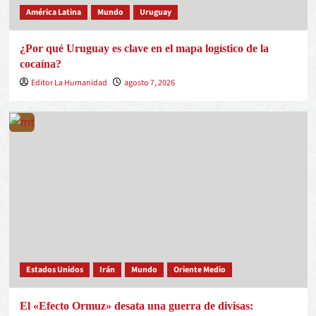
América Latina
Mundo
Uruguay
¿Por qué Uruguay es clave en el mapa logístico de la
cocaína?
Editor La Humanidad
agosto 7, 2026
Estados Unidos
Irán
Mundo
Oriente Medio
El «Efecto Ormuz» desata una guerra de divisas: