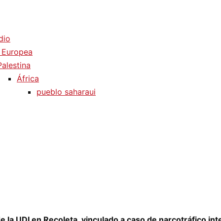
dio
 Europea
Palestina
África
pueblo saharaui
 la UDI en Recoleta, vinculado a caso de narcotráfico int