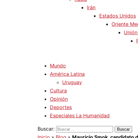
Irán
Estados Unidos
Oriente Me
Unión
Mundo
América Latina
Uruguay
Cultura
Opinión
Deportes
Especiales La Humanidad
Buscar:
Inicio
»
Blog
»
Mauricio Smok, candidato de