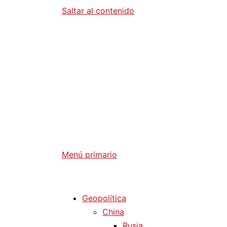
Saltar al contenido
Diario La 
Análisis Geopolítico y Actualidad Internaci
Menú primario
Diario La Humanidad
Geopolítica
China
Rusia