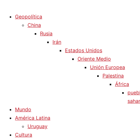
Diario La Humanidad
Geopolítica
China
Rusia
Irán
Estados Unidos
Oriente Medio
Unión Europea
Palestina
África
pueb
sahar
Mundo
América Latina
Uruguay
Cultura