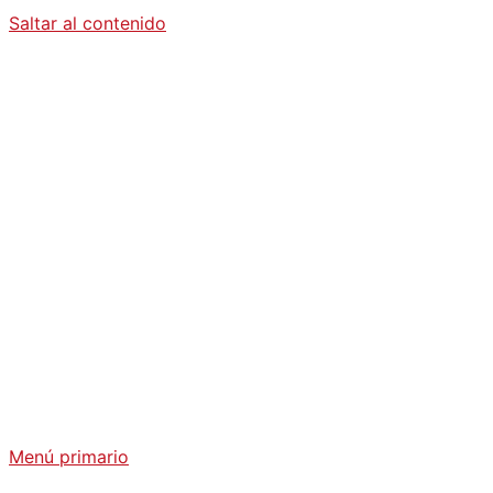
Saltar al contenido
Diario La
Humanidad
Análisis Geopolítico y Actualidad Internacional
Menú primario