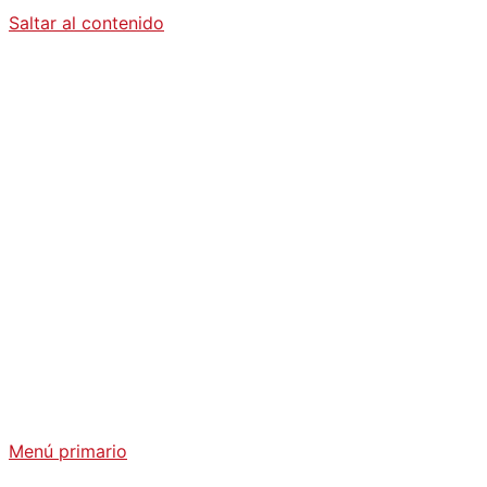
Saltar al contenido
Diario La
Humanidad
Análisis Geopolítico y Actualidad Internacional
Menú primario