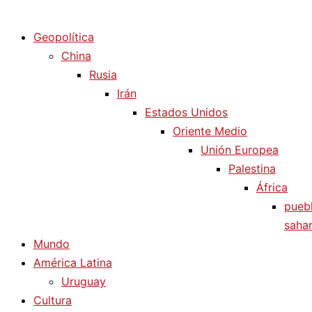
Diario La Humanidad
Geopolítica
China
Rusia
Irán
Estados Unidos
Oriente Medio
Unión Europea
Palestina
África
pueb
sahar
Mundo
América Latina
Uruguay
Cultura