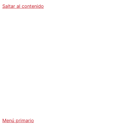
Saltar al contenido
Diario La
Humanidad
Análisis Geopolítico y Actualidad Internacional
Menú primario