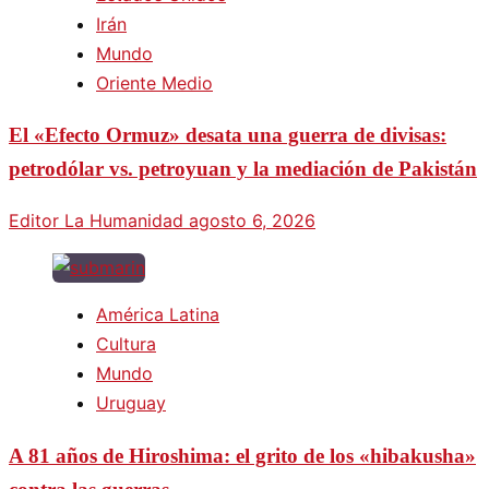
Irán
Mundo
Oriente Medio
El «Efecto Ormuz» desata una guerra de divisas:
petrodólar vs. petroyuan y la mediación de Pakistán
Editor La Humanidad
agosto 6, 2026
América Latina
Cultura
Mundo
Uruguay
A 81 años de Hiroshima: el grito de los «hibakusha»