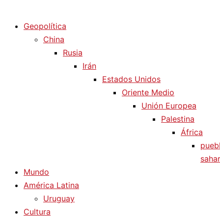
Diario La Humanidad
Geopolítica
China
Rusia
Irán
Estados Unidos
Oriente Medio
Unión Europea
Palestina
África
pueb
sahar
Mundo
América Latina
Uruguay
Cultura