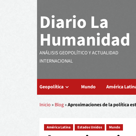
Diario La
Humanidad
ANÁLISIS GEOPOLÍTICO Y ACTUALIDAD
INTERNACIONAL
Geopolítica
Mundo
América Latin
Inicio
»
Blog
»
Aproximaciones de la política e
América Latina
Estados Unidos
Mundo