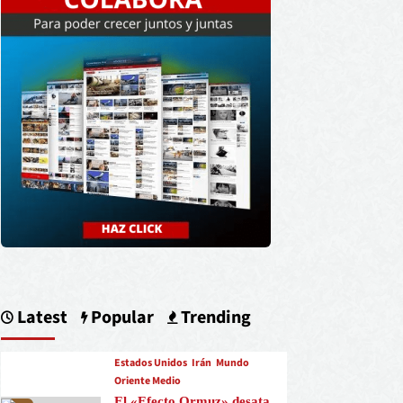
Latest
Popular
Trending
Estados Unidos
Irán
Mundo
Oriente Medio
El «Efecto Ormuz» desata