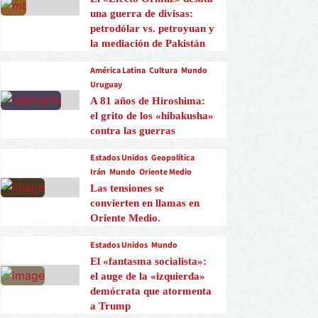
una guerra de divisas:
petrodólar vs. petroyuan y
la mediación de Pakistán
América Latina
Cultura
Mundo
Uruguay
A 81 años de Hiroshima:
el grito de los «hibakusha»
contra las guerras
Estados Unidos
Geopolítica
Irán
Mundo
Oriente Medio
Las tensiones se
convierten en llamas en
Oriente Medio.
Estados Unidos
Mundo
El «fantasma socialista»:
el auge de la «izquierda»
demócrata que atormenta
a Trump