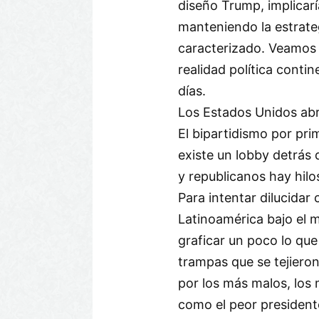
diseño Trump, implicarí
manteniendo la estrateg
caracterizado. Veamos 
realidad política contin
días.
Los Estados Unidos abr
El bipartidismo por pr
existe un lobby detrás 
y republicanos hay hil
Para intentar dilucidar c
Latinoamérica bajo el 
graficar un poco lo qu
trampas que se tejiero
por los más malos, los 
como el peor presidente