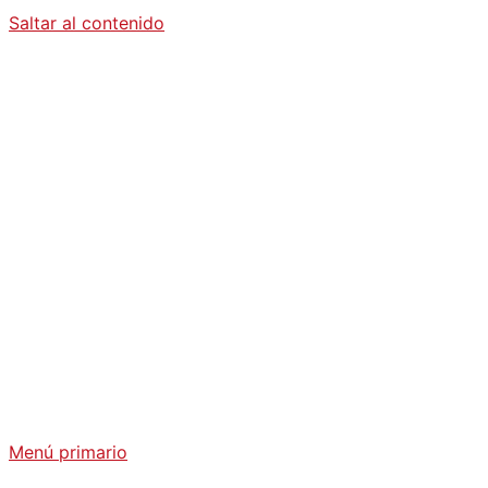
Saltar al contenido
Diario La
Humanidad
Análisis Geopolítico y Actualidad Internacional
Menú primario