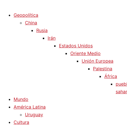
Diario La Humanidad
Geopolítica
China
Rusia
Irán
Estados Unidos
Oriente Medio
Unión Europea
Palestina
África
pueb
sahar
Mundo
América Latina
Uruguay
Cultura