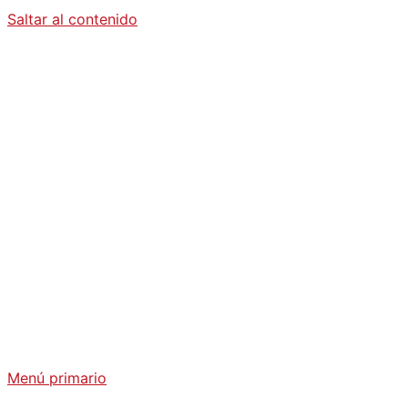
Saltar al contenido
Diario La
Humanidad
Análisis Geopolítico y Actualidad Internacional
Menú primario