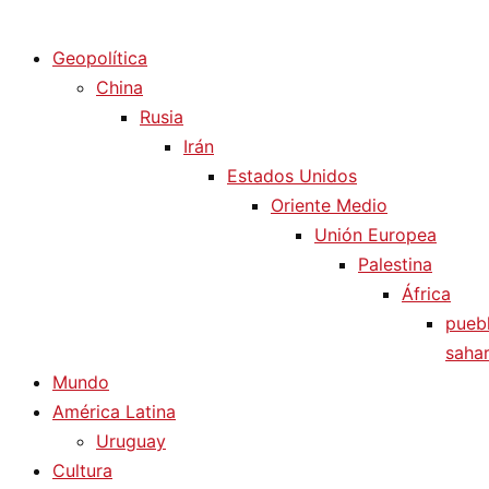
Diario La Humanidad
Geopolítica
China
Rusia
Irán
Estados Unidos
Oriente Medio
Unión Europea
Palestina
África
pueb
sahar
Mundo
América Latina
Uruguay
Cultura