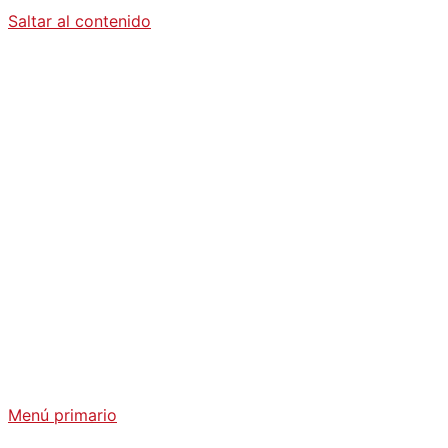
Saltar al contenido
Diario La
Humanidad
Análisis Geopolítico y Actualidad Internacional
Menú primario