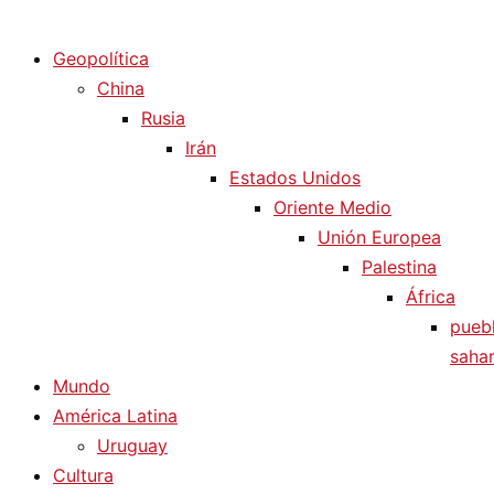
Diario La Humanidad
Geopolítica
China
Rusia
Irán
Estados Unidos
Oriente Medio
Unión Europea
Palestina
África
pueb
sahar
Mundo
América Latina
Uruguay
Cultura