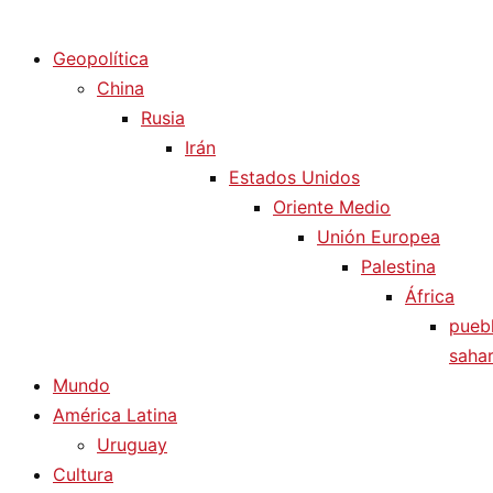
Diario La Humanidad
Geopolítica
China
Rusia
Irán
Estados Unidos
Oriente Medio
Unión Europea
Palestina
África
pueb
sahar
Mundo
América Latina
Uruguay
Cultura