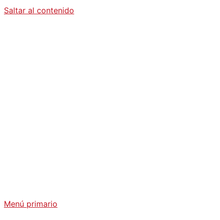
Saltar al contenido
Diario La
Humanidad
Análisis Geopolítico y Actualidad Internacional
Menú primario