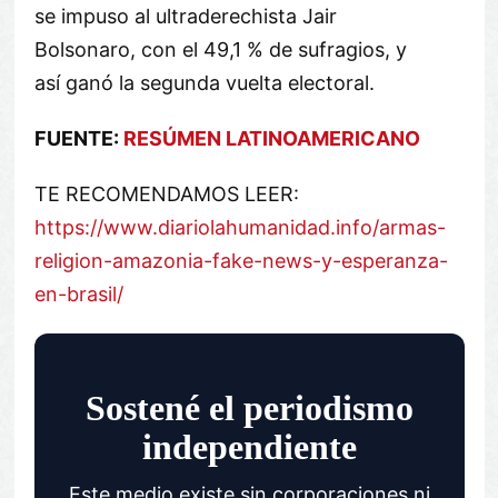
se impuso al ultraderechista Jair
Bolsonaro, con el 49,1 % de sufragios, y
así ganó la segunda vuelta electoral.
FUENTE:
RESÚMEN LATINOAMERICANO
TE RECOMENDAMOS LEER:
https://www.diariolahumanidad.info/armas-
religion-amazonia-fake-news-y-esperanza-
en-brasil/
Sostené el periodismo
independiente
Este medio existe sin corporaciones ni