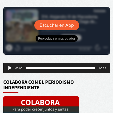
Reproductor
00:00
00:22
de
audio
COLABORA CON EL PERIODISMO
INDEPENDIENTE