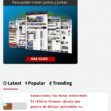
Latest
Popular
Trending
Estados Unidos
Irán
Mundo
Oriente Medio
El «Efecto Ormuz» desata una
guerra de divisas: petrodólar vs.