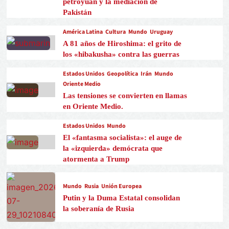
petroyuan y la mediación de
Pakistán
América Latina
Cultura
Mundo
Uruguay
A 81 años de Hiroshima: el grito de
los «hibakusha» contra las guerras
Estados Unidos
Geopolítica
Irán
Mundo
Oriente Medio
Las tensiones se convierten en llamas
en Oriente Medio.
Estados Unidos
Mundo
El «fantasma socialista»: el auge de
la «izquierda» demócrata que
atormenta a Trump
Mundo
Rusia
Unión Europea
Putin y la Duma Estatal consolidan
la soberanía de Rusia