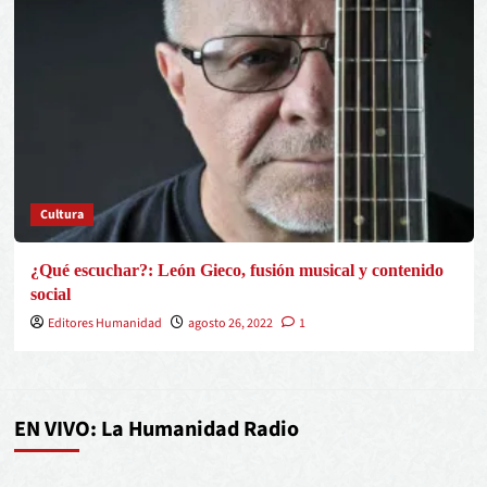
Cultura
¿Qué escuchar?: León Gieco, fusión musical y contenido
social
Editores Humanidad
agosto 26, 2022
1
EN VIVO: La Humanidad Radio