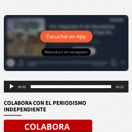
Reproductor
00:00
00:22
de
audio
COLABORA CON EL PERIODISMO
INDEPENDIENTE