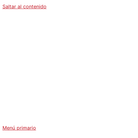
Saltar al contenido
Diario La
Humanidad
Análisis Geopolítico y Actualidad Internacional
Menú primario