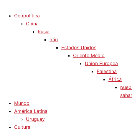
Diario La Humanidad
Geopolítica
China
Rusia
Irán
Estados Unidos
Oriente Medio
Unión Europea
Palestina
África
pueb
sahar
Mundo
América Latina
Uruguay
Cultura