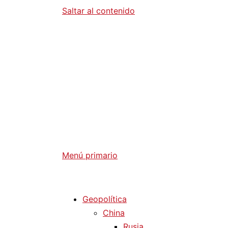
Saltar al contenido
Diario La 
Análisis Geopolítico y Actualidad Internaci
Menú primario
Diario La Humanidad
Geopolítica
China
Rusia