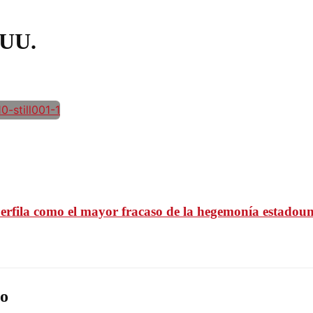
.UU.
perfila como el mayor fracaso de la hegemonía estadou
o