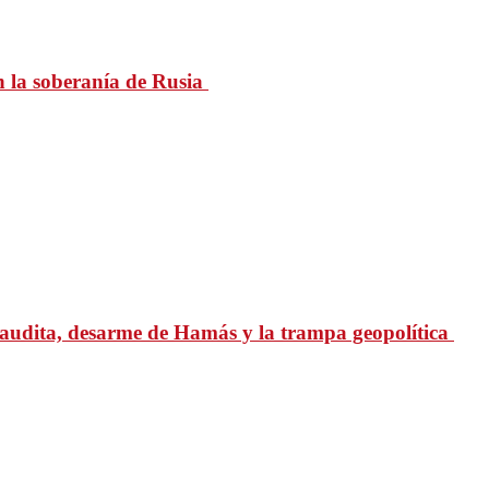
n la soberanía de Rusia
udita, desarme de Hamás y la trampa geopolítica