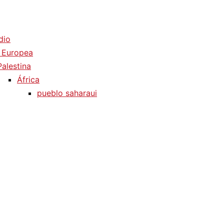
dio
 Europea
Palestina
África
pueblo saharaui