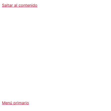
Saltar al contenido
Diario La
Humanidad
Análisis Geopolítico y Actualidad Internacional
Menú primario