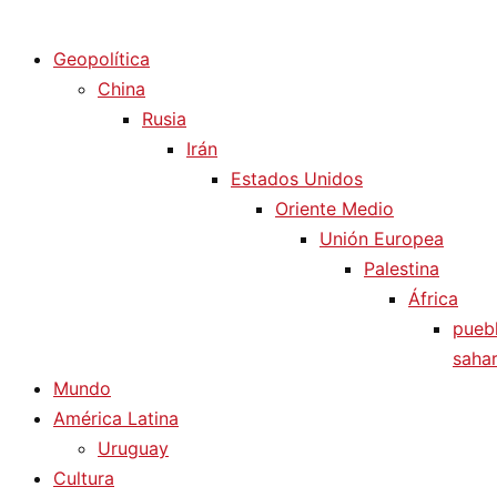
Diario La Humanidad
Geopolítica
China
Rusia
Irán
Estados Unidos
Oriente Medio
Unión Europea
Palestina
África
pueb
sahar
Mundo
América Latina
Uruguay
Cultura